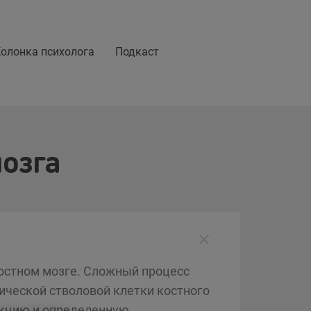
олонка психолога
Подкаст
мозга
костном мозге. Сложный процесс
ической стволовой клетки костного
нкцию и определенную