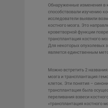
Обнаруженные изменения в к
способствовали изучению кос
исследователи выявили возм
костного мозга. Это направл
кроветворной функции повре
трансплантация костного мо
Для некоторых опухолевых з
является единственным мет
Можно встретить 2 названия
мозга и трансплантация гем
клеток. Эти понятия – синон
трансплантация была осуще
переливания взвеси костного
«трансплантация костного мо