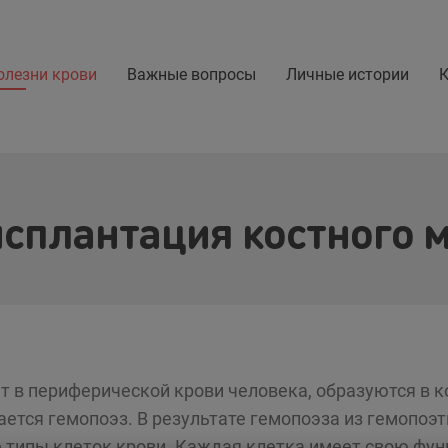
олезни крови
Важные вопросы
Личные истории
К
сплантация костного 
т в периферической крови человека, образуются в 
ется гемопоэз. В результате гемопоэза из гемопоэт
 типы клеток крови. Каждая клетка имеет свою фу