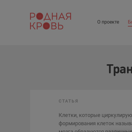
О проекте
Б
Тран
СТАТЬЯ
Клетки, которые циркулирую
формирования клеток называ
мозга образуются различные