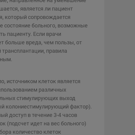
ние, направленное на уменьшение
шается, является ли пациент
ия, который сопровождается
е состояние больного, возможные
ть пациенту. Если врачи
т больше вреда, чем пользы, от
 трансплантации, правила
ьным.
о, источником клеток является
использованием различных
иальных стимулирующих выход
ный колониестимулирующий фактор).
й доступ в течение 3-4 часов
ок (подсчет идет на вес больного)
сбора количество клеток