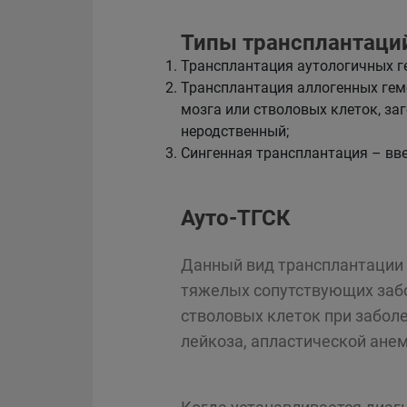
Типы трансплантаци
Трансплантация аутологичных ге
Трансплантация аллогенных гемо
мозга или стволовых клеток, за
неродственный;
Сингенная трансплантация – вве
Ауто-ТГСК
Данный вид трансплантации 
тяжелых сопутствующих забо
стволовых клеток при заболе
лейкоза, апластической анем