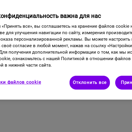
летки крови непрерывно погибают и обновляются. Та
конфиденциальность важна для нас
 – 1 неделю, а гранулоциты (разновидность лейкоци
лодых клетках крови, костный мозг вырабатывает и
«Принять все», вы соглашаетесь на хранение файлов cookie
оисходит повреждение костного мозга, в результат
ве для улучшения навигации по сайту, измерения производит
 показа персонализированной рекламы. Вы можете настроить
 своё согласие в любой момент, нажав на ссылку «Настройк
 Для получения дополнительной информации о том, как мы и
okie, ознакомьтесь с нашей Политикой в отношении файлов 
й в нижней части сайта.
ки файлов cookie
Отклонить все
Прин