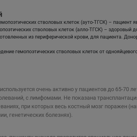
й
мопоэтических стволовых клеток (ауто-ТГСК) – пациент я
поэтических стволовых клеток (алло-ТГСК) – здоровый до
готовленных из периферической крови, для пациента. Дон
дение гемопоэтических стволовых клеток от однояйцевого
используется очень активно у пациентов до 65-70 л
леваний, с лимфомами. Не показана трансплантаци
ваниях, при которых весь костный мозг поражен (н
ии, генетических болезнях).