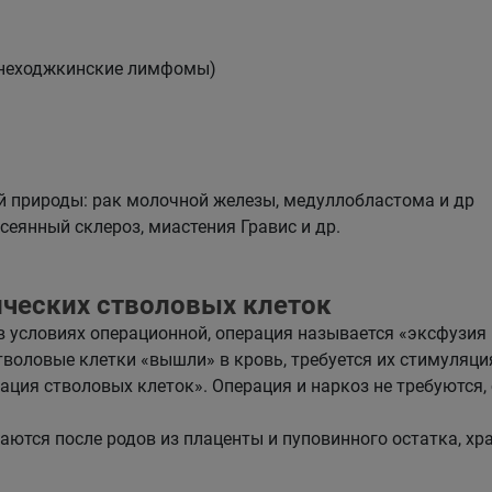
неходжкинские лимфомы)
й природы: рак молочной железы, медуллобластома и др
еянный склероз, миастения Гравис и др.
ических стволовых клеток
в условиях операционной, операция называется «эксфузия 
тволовые клетки «вышли» в кровь, требуется их стимуляц
ция стволовых клеток». Операция и наркоз не требуются,
аются после родов из плаценты и пуповинного остатка, хр