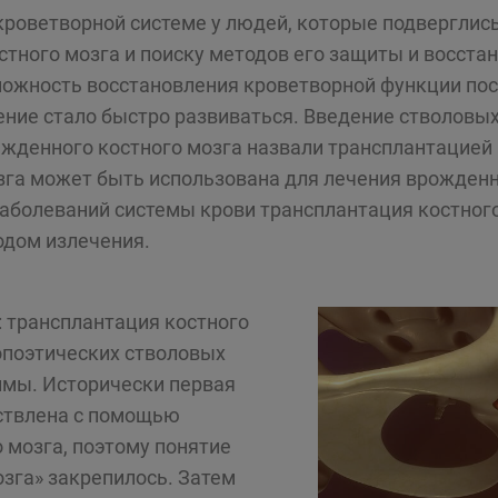
роветворной системе у людей, которые подверглись
тного мозга и поиску методов его защиты и восста
ожность восстановления кроветворной функции пос
ение стало быстро развиваться. Введение стволовы
жденного костного мозга назвали трансплантацией к
зга может быть использована для лечения врожден
аболеваний системы крови трансплантация костного
одом излечения.
: трансплантация костного
опоэтических стволовых
имы. Исторически первая
ствлена с помощью
 мозга, поэтому понятие
зга» закрепилось. Затем