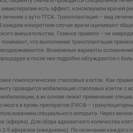
ноз, пациенту сначала проводится специальное лече
т химиотерапии есть эффект, консилиумом врачей ре
 лечение с ауто-ТГСК. Трансплантация – вид лечен
В каждом конкретном случае врачи оценивают обще
кого вмешательства. Главное правило – не навреди
 понимают, что выполнение трансплантации принесе
 воздерживаются. Возможные варианты осложнений
 процедуре и после нее подробно обсуждаются с бол
овке гемопоэтических стволовых клеток. Как правил
енту проводится мобилизация стволовых клеток с 
м мобилизации, в их основе лежит применение спец
го мозга в кровь препаратов (Г-КСФ – гранулоцитар
пользованием специального аппарата. Через венозны
ок (аферез). Для сбора адекватного количества клет
 2-5 аферезов (ежедневно). По окончании каждого 